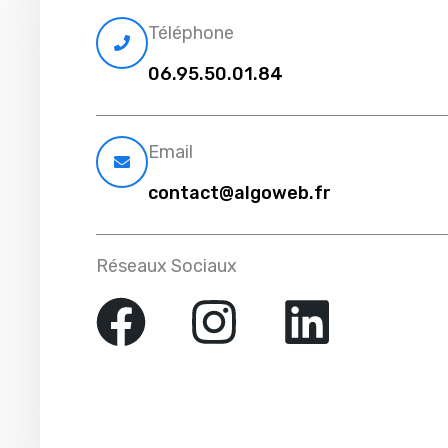
Téléphone
06.95.50.01.84
Email
contact@algoweb.fr
Réseaux Sociaux
F
I
L
a
n
i
c
s
n