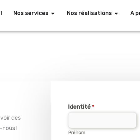
Ouvrir Nos Services
Ouvrir Nos
l
Nos services
Nos réalisations
A p
Identité
*
voir des
-nous !
Prénom