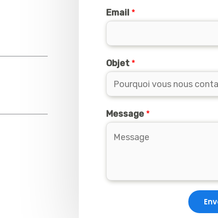
Email
*
Objet
*
Message
*
Env