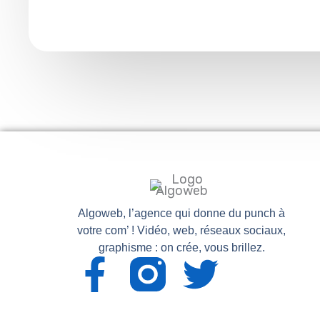
e
t
k
b
a
e
o
g
d
o
r
i
k
a
n
m
Algoweb, l’agence qui donne du punch à
votre com’ ! Vidéo, web, réseaux sociaux,
graphisme : on crée, vous brillez.
F
T
a
w